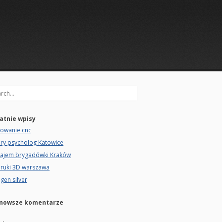
rch
atnie wpisy
zowanie cnc
ry psycholog Katowice
ajem brygadówki Kraków
ruki 3D warszawa
gen silver
nowsze komentarze