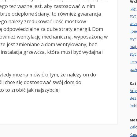
Arc
tego też ważne jest, aby zastosować w nim
luty
brze ocieplone ściany, to również gwarancja
sty
 tego należy zredukować ilość mostków
wrz
są odpowiedzialne za duże straty energii. Dom
lipi
ównież wentylację mechaniczną, wyposażoną w
sty
rze jest zmieniane a dom wentylowany, bez
maj
t instalacja grzewcza, która musi być wydajna i
sty
list
paź
 wtedy można mówić o tym, że należy on do
li chce się dostosować swój dom do
Kat
 to zrobić jak najszybciej.
Arty
Bez 
Rek
Me
Zalo
Kan