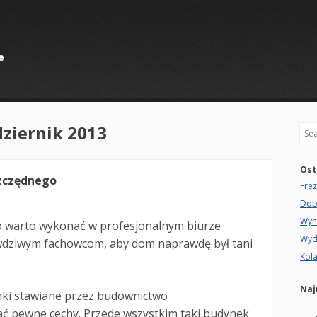
e
ziernik 2013
Sea
Ost
zczędnego
Fre
Dob
Wyn
 warto wykonać w profesjonalnym biurze
Wyd
awdziwym fachowcom, aby dom naprawdę był tani
Kola
Naj
nki stawiane przez budownictwo
ć pewne cechy. Przede wszystkim taki budynek