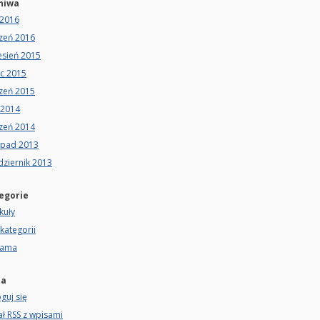
hiwa
 2016
czeń 2016
esień 2015
ec 2015
czeń 2015
 2014
czeń 2014
opad 2013
dziernik 2013
egorie
kuły
kategorii
lama
ta
guj się
ał
RSS
z wpisami