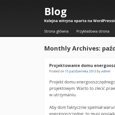
Blog
Kolejna witryna oparta na WordPressi
☰
Menu
Strona główna
Przykładowa strona
Skip to content
Monthly Archives:
paźd
Projektowanie domu energoos
Posted on
15 października 2013
by
admin
Projekt domu energooszczędnego
projektowym. Warto to zlecić pr
w utrzymaniu.
Aby dom faktycznie spelniał waru
energooszczędne, to musi posiada