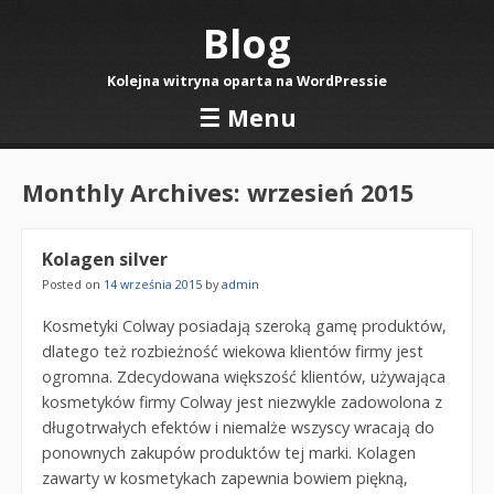
Blog
Kolejna witryna oparta na WordPressie
☰
Menu
Skip to content
Monthly Archives:
wrzesień 2015
Kolagen silver
Posted on
14 września 2015
by
admin
Kosmetyki Colway posiadają szeroką gamę produktów,
dlatego też rozbieżność wiekowa klientów firmy jest
ogromna. Zdecydowana większość klientów, używająca
kosmetyków firmy Colway jest niezwykle zadowolona z
długotrwałych efektów i niemalże wszyscy wracają do
ponownych zakupów produktów tej marki. Kolagen
zawarty w kosmetykach zapewnia bowiem piękną,