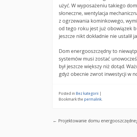
użyć. W wyposażeniu takiego domu
słoneczne, wentylacja mechaniczn
z ogrzewania kominkowego, wymien
od tego roku jest już obowiązek 
jeszcze nikt dokładnie nie ustalił
Dom energooszczędny to niewątpli
systemów musi zostać unowocześn
był jeszcze większy niż dotąd. Wa
gdyż obecnie zwrot inwestycji w 
Posted in
Bez kategorii
|
Bookmark the
permalink
.
Post navigation
←
Projektowanie domu energooszczędne