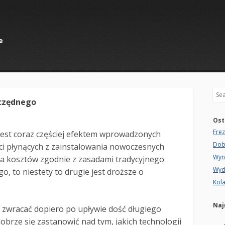
e
Sea
czędnego
Ost
Fre
st coraz częściej efektem wprowadzonych
Dob
ści płynących z zainstalowania nowoczesnych
Wyn
ia kosztów zgodnie z zasadami tradycyjnego
Wyd
 to niestety to drugie jest droższe o
Kola
Naj
 zwracać dopiero po upływie dość długiego
obrze się zastanowić nad tym, jakich technologii