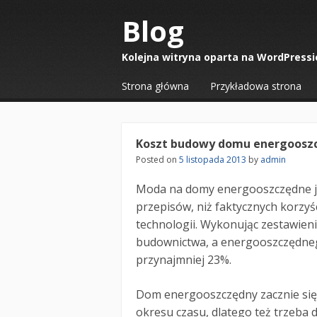
Blog
Kolejna witryna oparta na WordPressi
☰
Menu
Strona główna
Przykładowa strona
Skip to content
Koszt budowy domu energoosz
Posted on
5 listopada 2013
by
admin
Moda na domy energooszczędne je
przepisów, niż faktycznych korzy
technologii. Wykonując zestawien
budownictwa, a energooszczędnego,
przynajmniej 23%.
Dom energooszczędny zacznie się
okresu czasu, dlatego też trzeba d