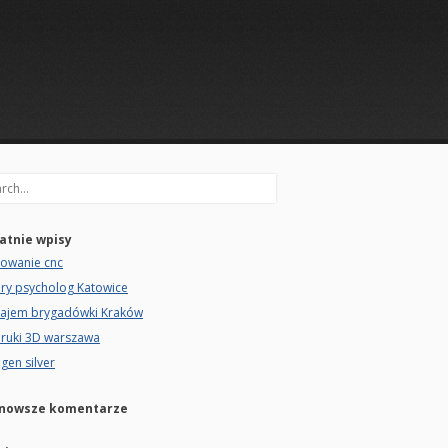
rch
atnie wpisy
zowanie cnc
ry psycholog Katowice
ajem brygadówki Kraków
ruki 3D warszawa
gen silver
nowsze komentarze