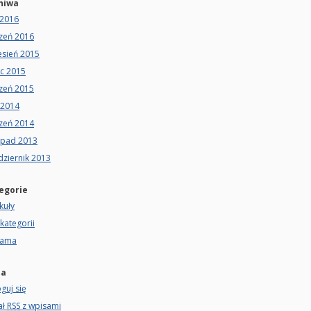
hiwa
 2016
czeń 2016
esień 2015
ec 2015
czeń 2015
 2014
czeń 2014
opad 2013
dziernik 2013
egorie
kuły
kategorii
lama
ta
guj się
ał
RSS
z wpisami