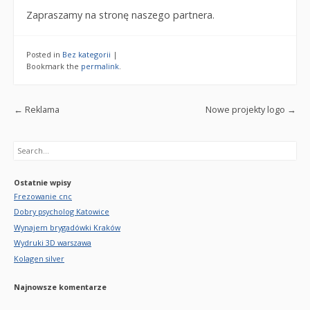
Zapraszamy na stronę naszego partnera.
Posted in
Bez kategorii
|
Bookmark the
permalink
.
Post navigation
←
Reklama
Nowe projekty logo
→
Search
Ostatnie wpisy
Frezowanie cnc
Dobry psycholog Katowice
Wynajem brygadówki Kraków
Wydruki 3D warszawa
Kolagen silver
Najnowsze komentarze