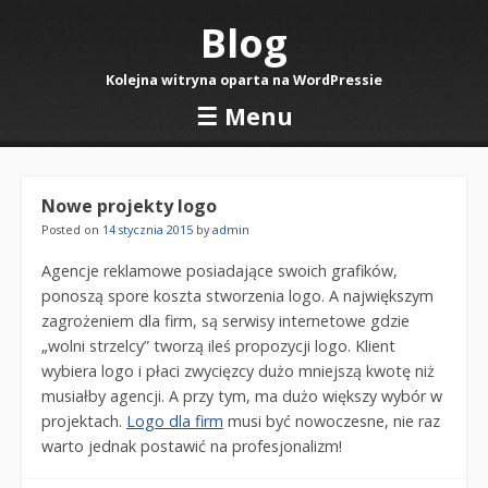
Blog
Kolejna witryna oparta na WordPressie
☰
Menu
Skip to content
Nowe projekty logo
Posted on
14 stycznia 2015
by
admin
Agencje reklamowe posiadające swoich grafików,
ponoszą spore koszta stworzenia logo. A największym
zagrożeniem dla firm, są serwisy internetowe gdzie
„wolni strzelcy” tworzą ileś propozycji logo. Klient
wybiera logo i płaci zwycięzcy dużo mniejszą kwotę niż
musiałby agencji. A przy tym, ma dużo większy wybór w
projektach.
Logo dla firm
musi być nowoczesne, nie raz
warto jednak postawić na profesjonalizm!