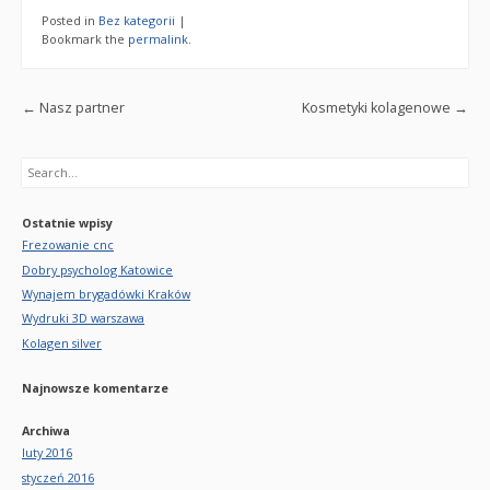
Posted in
Bez kategorii
|
Bookmark the
permalink
.
Post navigation
←
Nasz partner
Kosmetyki kolagenowe
→
Search
Ostatnie wpisy
Frezowanie cnc
Dobry psycholog Katowice
Wynajem brygadówki Kraków
Wydruki 3D warszawa
Kolagen silver
Najnowsze komentarze
Archiwa
luty 2016
styczeń 2016